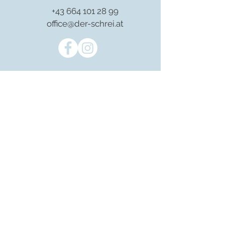
+43 664 101 28 99
office@der-schrei.at
Jetzt Newsletter abonnieren:
Ich habe die Datenschutzrichtlinien
gelesen und stimme der digitalen
Verarbeitung meiner Daten für den